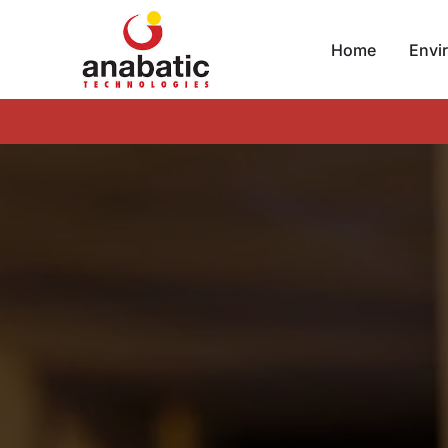
Home
Envi